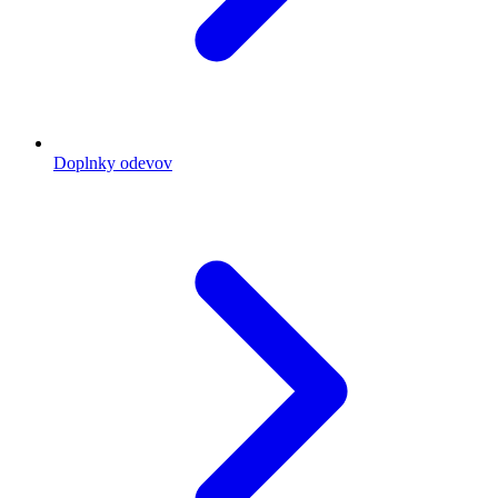
Doplnky odevov