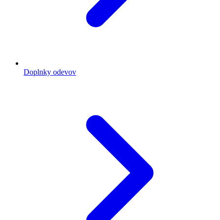
Doplnky odevov