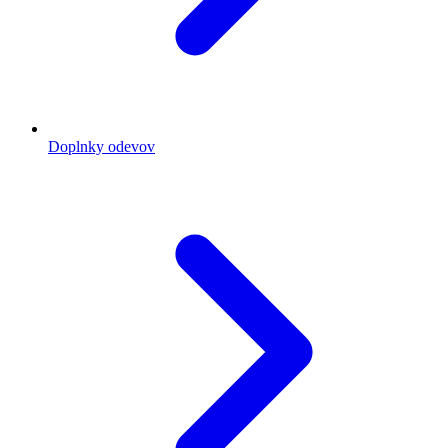
Doplnky odevov